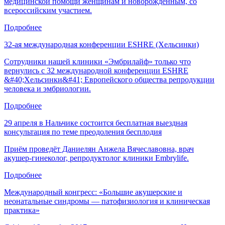
медицинской помощи женщинам и новорожденным, со
всероссийским участием.
Подробнее
32-ая международная конференции ESHRE (Хельсинки)
Сотрудники нашей клиники «Эмбрилайф» только что
вернулись с 32 международной конференции ESHRE
&#40;Хельсинки&#41; Европейского общества репродукции
человека и эмбриологии.
Подробнее
29 апреля в Нальчике состоится бесплатная выездная
консультация по теме преодоления бесплодия
Приём проведёт Даниелян Анжела Вячеславовна, врач
акушер-гинеколог, репродуктолог клиники Embrylife.
Подробнее
Международный конгресс: «Большие акушерские и
неонатальные синдромы — патофизиология и клиническая
практика»