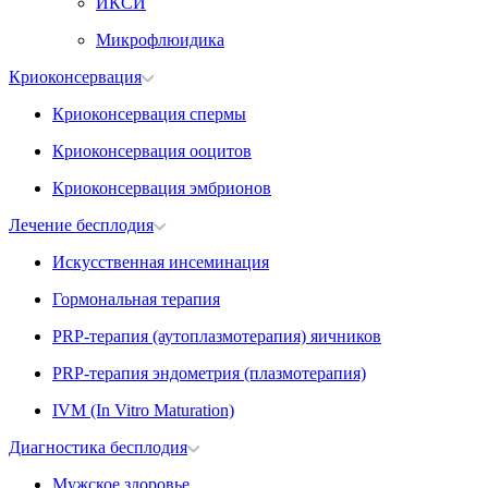
ИКСИ
Микрофлюидика
Криоконсервация
Криоконсервация спермы
Криоконсервация ооцитов
Криоконсервация эмбрионов
Лечение бесплодия
Искусственная инсеминация
Гормональная терапия
PRP-терапия (аутоплазмотерапия) яичников
PRP-терапия эндометрия (плазмотерапия)
IVM (In Vitro Maturation)
Диагностика бесплодия
Мужское здоровье