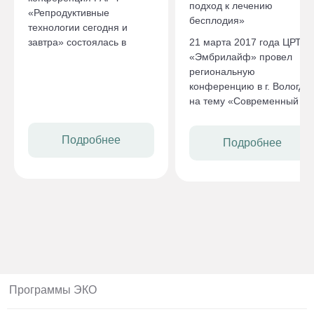
подход к лечению
«Репродуктивные
бесплодия»
технологии сегодня и
завтра» состоялась в
21 марта 2017 года ЦРТ
Москве в начале сентября
«Эмбрилайф» провел
2016 года. На
региональную
конференции
конференцию в г. Вологда
присутствовали и наши
на тему «Современный
врачи-репродуктологи.
подход к лечению
бесплодия».
Подробнее
Подробнее
Программы ЭКО