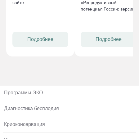
сайте.
«Репродуктивный
потенциал России: версии
и контраверсии», в
котором приняли участие
специалисты ЦРТ
«ЭмбриЛайф».
Подробнее
Подробнее
Программы ЭКО
Диагностика бесплодия
Криоконсервация