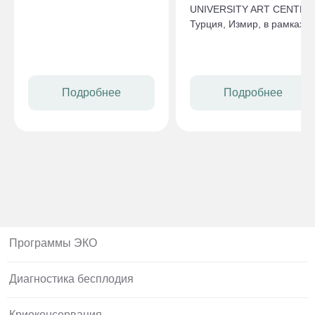
лаборатории ЦРТ
UNIVERSITY ART CENTER
«Эмбрилайф» доктором
Турция, Измир, в рамках
Дмитрием Дозорцевым —
обмена опытом.
руководителем самой
успешной клиники
репродуктологии Advanced
Подробнее
Подробнее
Fertility Center of Texas в
США.
Программы ЭКО
Диагностика бесплодия
Криоконсервация