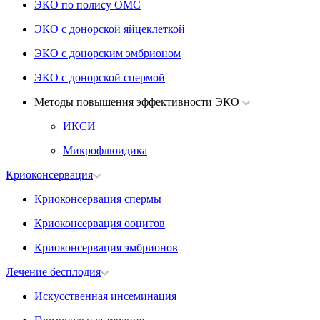
ЭКО по полису ОМС
ЭКО с донорской яйцеклеткой
ЭКО с донорским эмбрионом
ЭКО с донорской спермой
Методы повышения эффективности ЭКО
ИКСИ
Микрофлюидика
Криоконсервация
Криоконсервация спермы
Криоконсервация ооцитов
Криоконсервация эмбрионов
Лечение бесплодия
Искусственная инсеминация