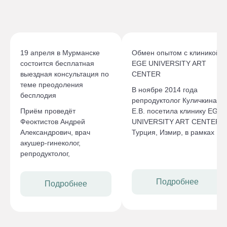
19 апреля в Мурманске
Обмен опытом с клиникой
состоится бесплатная
EGE UNIVERSITY ART
выездная консультация по
CENTER
теме преодоления
В ноябре 2014 года
бесплодия
репродуктолог Куличкина
Приём проведёт
Е.В. посетила клинику EGE
Феоктистов Андрей
UNIVERSITY ART CENTER,
Александрович, врач
Турция, Измир, в рамках
акушер-гинеколог,
обмена опытом.
репродуктолог,
медицинский директор
клиники Embrylife.
Подробнее
Подробнее