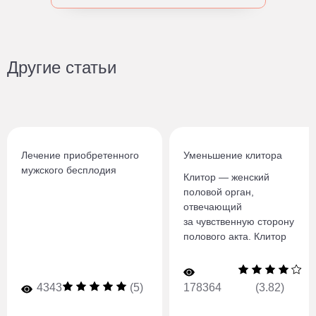
Другие статьи
Лечение приобретенного
Уменьшение клитора
мужского бесплодия
Клитор — женский
половой орган,
отвечающий
за чувственную сторону
полового акта. Клитор
имеет довольно сложное
строение. Он состоит
из головки — бугорка,
4343
(5)
178364
(3.82)
расположенного в месте
смыкания малых половых