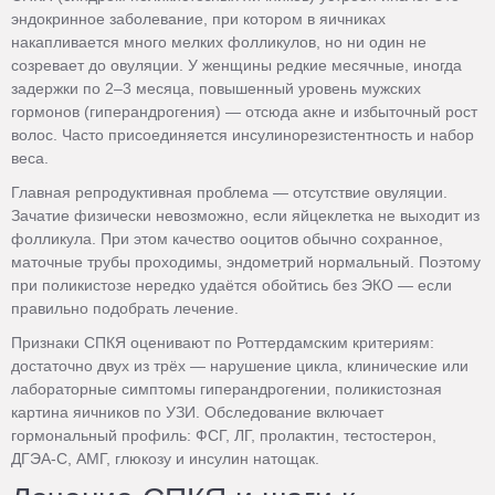
эндокринное заболевание, при котором в яичниках
накапливается много мелких фолликулов, но ни один не
созревает до овуляции. У женщины редкие месячные, иногда
задержки по 2–3 месяца, повышенный уровень мужских
гормонов (гиперандрогения) — отсюда акне и избыточный рост
волос. Часто присоединяется инсулинорезистентность и набор
веса.
Главная репродуктивная проблема — отсутствие овуляции.
Зачатие физически невозможно, если яйцеклетка не выходит из
фолликула. При этом качество ооцитов обычно сохранное,
маточные трубы проходимы, эндометрий нормальный. Поэтому
при поликистозе нередко удаётся обойтись без ЭКО — если
правильно подобрать лечение.
Признаки СПКЯ оценивают по Роттердамским критериям:
достаточно двух из трёх — нарушение цикла, клинические или
лабораторные симптомы гиперандрогении, поликистозная
картина яичников по УЗИ. Обследование включает
гормональный профиль: ФСГ, ЛГ, пролактин, тестостерон,
ДГЭА-С, АМГ, глюкозу и инсулин натощак.