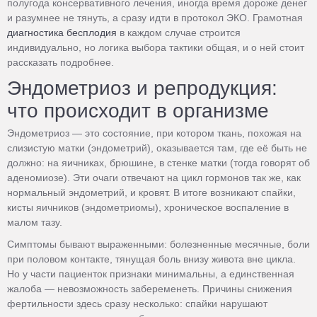
полугода консервативного лечения, иногда время дороже денег
и разумнее не тянуть, а сразу идти в протокол ЭКО. Грамотная
диагностика бесплодия
в каждом случае строится
индивидуально, но логика выбора тактики общая, и о ней стоит
рассказать подробнее.
Эндометриоз и репродукция:
что происходит в организме
Эндометриоз — это состояние, при котором ткань, похожая на
слизистую матки (эндометрий), оказывается там, где её быть не
должно: на яичниках, брюшине, в стенке матки (тогда говорят об
аденомиозе). Эти очаги отвечают на цикл гормонов так же, как
нормальный эндометрий, и кровят. В итоге возникают спайки,
кисты яичников (эндометриомы), хроническое воспаление в
малом тазу.
Симптомы бывают выраженными: болезненные месячные, боли
при половом контакте, тянущая боль внизу живота вне цикла.
Но у части пациенток признаки минимальны, а единственная
жалоба — невозможность забеременеть. Причины снижения
фертильности здесь сразу несколько: спайки нарушают