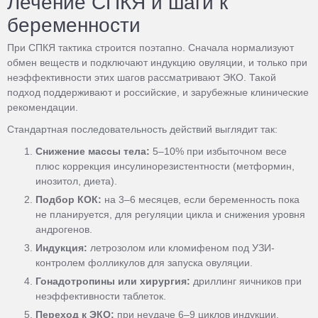
Лечение СПКЯ и шаги к
беременности
При СПКЯ тактика строится поэтапно. Сначала нормализуют
обмен веществ и подключают индукцию овуляции, и только при
неэффективности этих шагов рассматривают ЭКО. Такой
подход поддерживают и российские, и зарубежные клинические
рекомендации.
Стандартная последовательность действий выглядит так:
Снижение массы тела:
5–10% при избыточном весе
плюс коррекция инсулинорезистентности (метформин,
инозитол, диета).
Подбор КОК:
на 3–6 месяцев, если беременность пока
не планируется, для регуляции цикла и снижения уровня
андрогенов.
Индукция:
летрозолом или кломифеном под УЗИ-
контролем фолликулов для запуска овуляции.
Гонадотропины или хирургия:
дриллинг яичников при
неэффективности таблеток.
Переход к ЭКО:
при неудаче 6–9 циклов индукции,