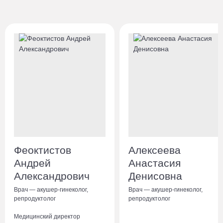
сосудов и нервных
окончаний, головка
клитора обладает
повышенной
чувствительностью
и при стимуляции
обеспечивает женщине
оргазм.
Феоктистов
Алексеева
Андрей
Анастасия
Александрович
Денисовна
Врач — акушер-гинеколог,
Врач — акушер-гинеколог,
репродуктолог
репродуктолог
Медицинский директор