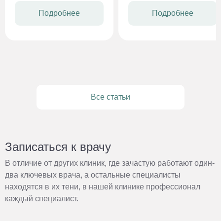
губ, прикрывающей его
Подробнее
Подробнее
сверху складки кожи
(капюшона) и двух ножек
(кавернозных тел),
уходящих в сторону входа
во влагалище. Длина всей
«конструкции» достигает
10 см. Наибольшей
чувствительностью
Все статьи
обладает головка.
В спокойном состоянии
она имеет диаметр от 2
до 20 мм, прикрыта
капюшоном и практически
Записаться к врачу
незаметна, но во время
полового акта
В отличие от других клиник, где зачастую работают один‐
увеличивается в размере
два ключевых врача, а остальные специалисты
за счет прилива крови
находятся в их тени, в нашей клинике профессионал
и обнажается, отодвигая
каждый специалист.
кожную складку. Благодаря
обилию кровеносных