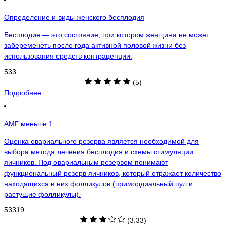
Определение и виды женского бесплодия
Бесплодие — это состояние, при котором женщина не может
забеременеть после года активной половой жизни без
использования средств контрацепции.
533
(5)
Подробнее
АМГ меньше 1
Оценка овариального резерва является необходимой для
выбора метода лечения бесплодия и схемы стимуляции
яичников. Под овариальным резервом понимают
функциональный резерв яичников, который отражает количество
находящихся в них фолликулов (примордиальный пул и
растущие фолликулы).
53319
(3.33)