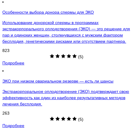
Особенности выбора донора спермы для ЭКО
Использование донорской спермы в программах
экстракорпорального оплодотворения (ЭКО) — это решение для
пар и одиноких женщин, столкнувшихся с мужским фактором
бесплодия, генетическими рисками или отсутствием партнера.
823
(5)
Подробнее
ЭКО при низком овариальном резерве — есть ли шансы
Экстракорпоральное оплодотворение (ЭКО) подтверждает свою
эффективность как один из наиболее результативных методов
лечения бесплодия.
263
(5)
Подробнее