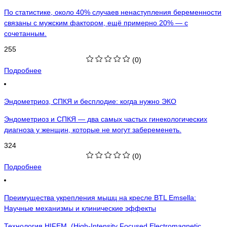
По статистике, около 40% случаев ненаступления беременности
связаны с мужским фактором, ещё примерно 20% — с
сочетанным.
255
(0)
Подробнее
Эндометриоз, СПКЯ и бесплодие: когда нужно ЭКО
Эндометриоз и СПКЯ — два самых частых гинекологических
диагноза у женщин, которые не могут забеременеть.
324
(0)
Подробнее
Преимущества укрепления мышц на кресле BTL Emsella:
Научные механизмы и клинические эффекты
Технология HIFEM (High-Intensity Focused Electromagnetic