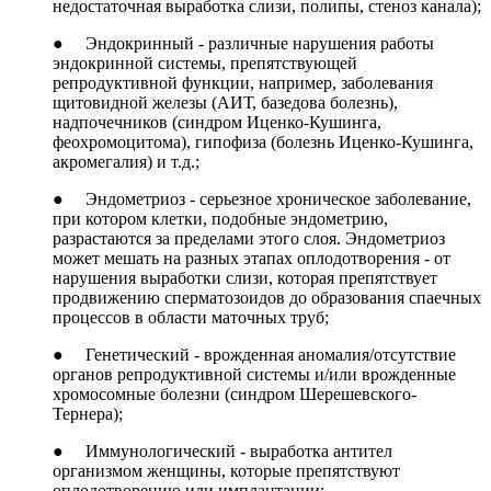
недостаточная выработка слизи, полипы, стеноз канала);
● Эндокринный - различные нарушения работы
эндокринной системы, препятствующей
репродуктивной функции, например, заболевания
щитовидной железы (АИТ, базедова болезнь),
надпочечников (синдром Иценко-Кушинга,
феохромоцитома), гипофиза (болезнь Иценко-Кушинга,
акромегалия) и т.д.;
● Эндометриоз - серьезное хроническое заболевание,
при котором клетки, подобные эндометрию,
разрастаются за пределами этого слоя. Эндометриоз
может мешать на разных этапах оплодотворения - от
нарушения выработки слизи, которая препятствует
продвижению сперматозоидов до образования спаечных
процессов в области маточных труб;
● Генетический - врожденная аномалия/отсутствие
органов репродуктивной системы и/или врожденные
хромосомные болезни (синдром Шерешевского-
Тернера);
● Иммунологический - выработка антител
организмом женщины, которые препятствуют
оплодотворению или имплантации;