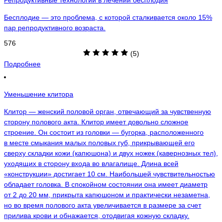
Репродуктивные технологии в лечении бесплодия
Бесплодие — это проблема, с которой сталкивается около 15%
пар репродуктивного возраста.
576
(5)
Подробнее
Уменьшение клитора
Клитор — женский половой орган, отвечающий за чувственную
сторону полового акта. Клитор имеет довольно сложное
строение. Он состоит из головки — бугорка, расположенного
в месте смыкания малых половых губ, прикрывающей его
сверху складки кожи (капюшона) и двух ножек (кавернозных тел),
уходящих в сторону входа во влагалище. Длина всей
«конструкции» достигает 10 см. Наибольшей чувствительностью
обладает головка. В спокойном состоянии она имеет диаметр
от 2 до 20 мм, прикрыта капюшоном и практически незаметна,
но во время полового акта увеличивается в размере за счет
прилива крови и обнажается, отодвигая кожную складку.