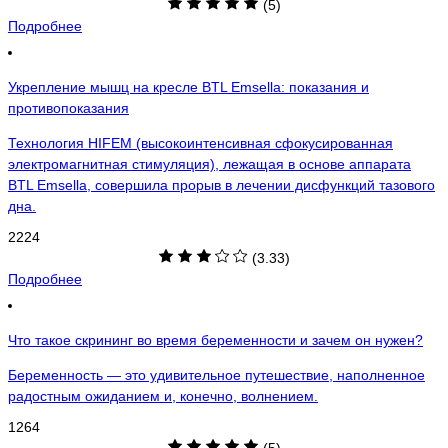
(5)
Подробнее
Укрепление мышц на кресле BTL Emsella: показания и
противопоказания
Технология HIFEM (высокоинтенсивная сфокусированная
электромагнитная стимуляция), лежащая в основе аппарата
BTL Emsella, совершила прорыв в лечении дисфункций тазового
дна.
2224
(3.33)
Подробнее
Что такое скрининг во время беременности и зачем он нужен?
Беременность — это удивительное путешествие, наполненное
радостным ожиданием и, конечно, волнением.
1264