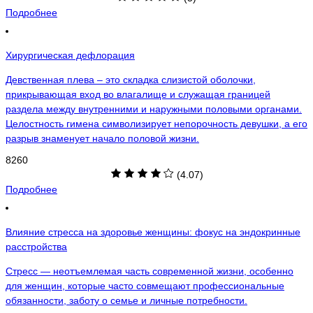
Подробнее
Хирургическая дефлорация
Девственная плева – это складка слизистой оболочки,
прикрывающая вход во влагалище и служащая границей
раздела между внутренними и наружными половыми органами.
Целостность гимена символизирует непорочность девушки, а его
разрыв знаменует начало половой жизни.
8260
(4.07)
Подробнее
Влияние стресса на здоровье женщины: фокус на эндокринные
расстройства
Стресс — неотъемлемая часть современной жизни, особенно
для женщин, которые часто совмещают профессиональные
обязанности, заботу о семье и личные потребности.