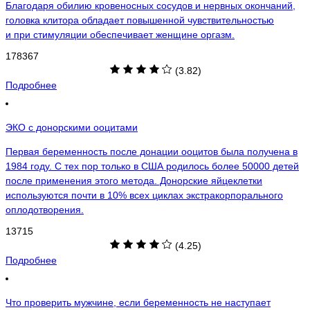
Благодаря обилию кровеносных сосудов и нервных окончаний,
головка клитора обладает повышенной чувствительностью
и при стимуляции обеспечивает женщине оргазм.
178367
(3.82)
Подробнее
ЭКО с донорскими ооцитами
Первая беременность после донации ооцитов была получена в
1984 году. С тех пор только в США родилось более 50000 детей
после применения этого метода. Донорские яйцеклетки
используются почти в 10% всех циклах экстракорпорального
оплодотворения.
13715
(4.25)
Подробнее
Что проверить мужчине, если беременность не наступает