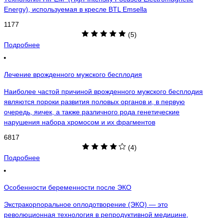
Energy), используемая в кресле BTL Emsella
1177
(5)
Подробнее
Лечение врожденного мужского бесплодия
Наиболее частой причиной врожденного мужского бесплодия
являются пороки развития половых органов и, в первую
очередь, яичек, а также различного рода генетические
нарушения набора хромосом и их фрагментов
6817
(4)
Подробнее
Особенности беременности после ЭКО
Экстракорпоральное оплодотворение (ЭКО) — это
революционная технология в репродуктивной медицине,