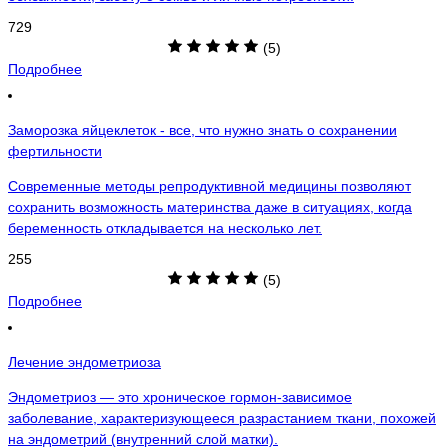
729
(5)
Подробнее
Заморозка яйцеклеток - все, что нужно знать о сохранении
фертильности
Современные методы репродуктивной медицины позволяют
сохранить возможность материнства даже в ситуациях, когда
беременность откладывается на несколько лет.
255
(5)
Подробнее
Лечение эндометриоза
Эндометриоз — это хроническое гормон-зависимое
заболевание, характеризующееся разрастанием ткани, похожей
на эндометрий (внутренний слой матки).