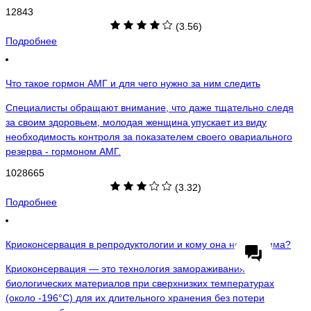
12843
(3.56)
Подробнее
Что такое гормон АМГ и для чего нужно за ним следить
Специалисты обращают внимание, что даже тщательно следя
за своим здоровьем, молодая женщина упускает из виду
необходимость контроля за показателем своего овариального
резерва - гормоном АМГ.
1028665
(3.32)
Подробнее
Криоконсервация в репродуктологии и кому она необходима?
Криоконсервация — это технология замораживания
биологических материалов при сверхнизких температурах
(около -196°C) для их длительного хранения без потери