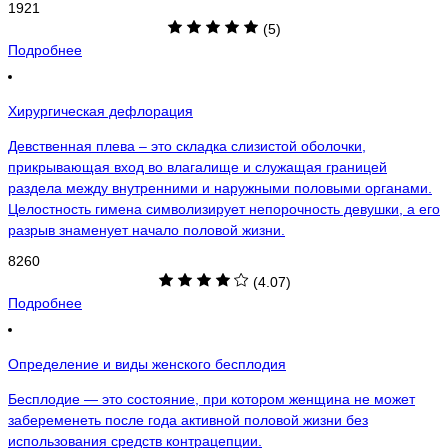
1921
(5)
Подробнее
Хирургическая дефлорация
Девственная плева – это складка слизистой оболочки,
прикрывающая вход во влагалище и служащая границей
раздела между внутренними и наружными половыми органами.
Целостность гимена символизирует непорочность девушки, а его
разрыв знаменует начало половой жизни.
8260
(4.07)
Подробнее
Определение и виды женского бесплодия
Бесплодие — это состояние, при котором женщина не может
забеременеть после года активной половой жизни без
использования средств контрацепции.