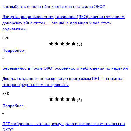
Как выбрать донора яйцеклетки для протокола ЭКО?
Экстракорпоральное оплодотворение (ЭКО) с использованием
донорских яйцеклеток — это шанс для многих пар стать
родителями.
620
(5)
Подробнее
Беременность после ЭКО: особенности наблюдения по неделям
Две долгожданные полоски после программы ВРТ — событие,
которое трудно с чем-то сравнить.
340
(5)
Подробнее
ПГТ эмбрионов - что это, кому нужно и как повышает шансы на
ЭКО?