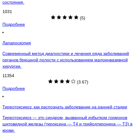
состояния.
1031
(5)
Подробнее
Лапароскопия
Современный метод диагностики и лечения ряда заболеваний
органов брюшной полости с использованием малоинвазивной
хирургии.
11354
(3.67)
Подробнее
Тиреотоксикоз: как распознать заболевание на ранней стадии
Тиреотоксикоз — это синдром, вызванный избытком гормонов
щитовидной железы (тироксина — Т4 и трийодтиронина — Т3) в
крови.