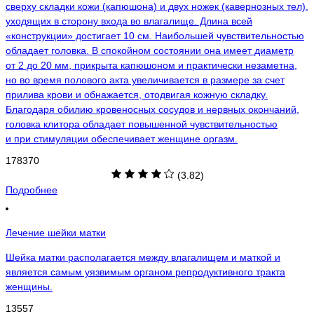
сверху складки кожи (капюшона) и двух ножек (кавернозных тел),
уходящих в сторону входа во влагалище. Длина всей
«конструкции» достигает 10 см. Наибольшей чувствительностью
обладает головка. В спокойном состоянии она имеет диаметр
от 2 до 20 мм, прикрыта капюшоном и практически незаметна,
но во время полового акта увеличивается в размере за счет
прилива крови и обнажается, отодвигая кожную складку.
Благодаря обилию кровеносных сосудов и нервных окончаний,
головка клитора обладает повышенной чувствительностью
и при стимуляции обеспечивает женщине оргазм.
178370
(3.82)
Подробнее
Лечение шейки матки
Шейка матки располагается между влагалищем и маткой и
является самым уязвимым органом репродуктивного тракта
женщины.
13557