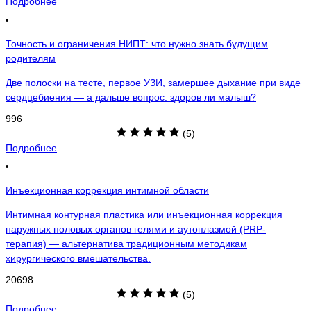
Подробнее
Точность и ограничения НИПТ: что нужно знать будущим
родителям
Две полоски на тесте, первое УЗИ, замершее дыхание при виде
сердцебиения — а дальше вопрос: здоров ли малыш?
996
(5)
Подробнее
Инъекционная коррекция интимной области
Интимная контурная пластика или инъекционная коррекция
наружных половых органов гелями и аутоплазмой (PRP-
терапия) — альтернатива традиционным методикам
хирургического вмешательства.
20698
(5)
Подробнее