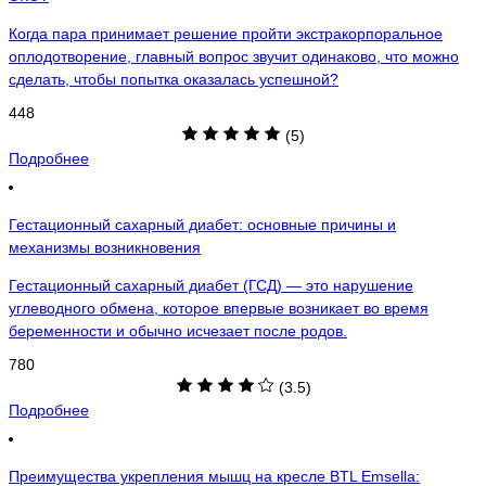
Когда пара принимает решение пройти экстракорпоральное
оплодотворение, главный вопрос звучит одинаково, что можно
сделать, чтобы попытка оказалась успешной?
448
(5)
Подробнее
Гестационный сахарный диабет: основные причины и
механизмы возникновения
Гестационный сахарный диабет (ГСД) — это нарушение
углеводного обмена, которое впервые возникает во время
беременности и обычно исчезает после родов.
780
(3.5)
Подробнее
Преимущества укрепления мышц на кресле BTL Emsella: