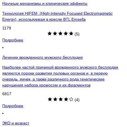
Научные механизмы и клинические эффекты
Технология HIFEM (High-Intensity Focused Electromagnetic
Energy), используемая в кресле BTL Emsella
1179
(5)
Подробнее
Лечение врожденного мужского бесплодия
Наиболее частой причиной врожденного мужского бесплодия
являются пороки развития половых органов и, в первую
очередь, яичек, а также различного рода генетические
нарушения набора хромосом и их фрагментов
6817
(4)
Подробнее
ЭКО и возраст