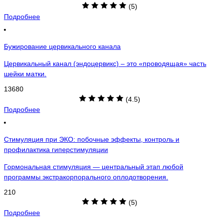
(5)
Подробнее
Бужирование цервикального канала
Цервикальный канал (эндоцервикс) – это «проводящая» часть
шейки матки.
13680
(4.5)
Подробнее
Стимуляция при ЭКО: побочные эффекты, контроль и
профилактика гиперстимуляции
Гормональная стимуляция — центральный этап любой
программы экстракорпорального оплодотворения.
210
(5)
Подробнее