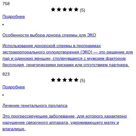
758
(5)
Подробнее
Особенности выбора донора спермы для ЭКО
Использование донорской спермы в программах
экстракорпорального оплодотворения (ЭКО) — это решение для
пар и одиноких женщин, столкнувшихся с мужским фактором
бесплодия, генетическими рисками или отсутствием партнера.
823
(5)
Подробнее
Лечение генитального пролапса
Это прогрессирующее заболевание, для которого характерно
нарушение связочного аппарата, удерживающего матку и
влагалище.