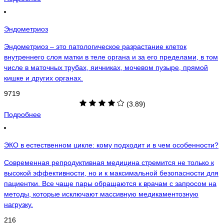
Эндометриоз
Эндометриоз – это патологическое разрастание клеток
внутреннего слоя матки в теле органа и за его пределами, в том
числе в маточных трубах, яичниках, мочевом пузыре, прямой
кишке и других органах.
9719
(3.89)
Подробнее
ЭКО в естественном цикле: кому подходит и в чем особенности?
Современная репродуктивная медицина стремится не только к
высокой эффективности, но и к максимальной безопасности для
пациентки. Все чаще пары обращаются к врачам с запросом на
методы, которые исключают массивную медикаментозную
нагрузку.
216