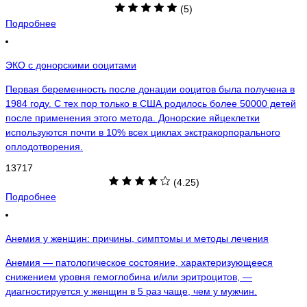
(5)
Подробнее
ЭКО с донорскими ооцитами
Первая беременность после донации ооцитов была получена в
1984 году. С тех пор только в США родилось более 50000 детей
после применения этого метода. Донорские яйцеклетки
используются почти в 10% всех циклах экстракорпорального
оплодотворения.
13717
(4.25)
Подробнее
Анемия у женщин: причины, симптомы и методы лечения
Анемия — патологическое состояние, характеризующееся
снижением уровня гемоглобина и/или эритроцитов, —
диагностируется у женщин в 5 раз чаще, чем у мужчин.