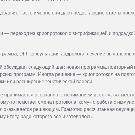
дования. Часто именно они дают недостающие ответы посл
и — переход на криопротокол с витрификацией и подсадко
грамма, DFI, консультация андролога, лечение выявленны
ой обсуждает следующий шаг: новая программа, повторный
рских программ. Иногда решение — криопротокол на подг
ики или расширение генетической панели.
е принимается осознанно, с пониманием всех «узких мест».
му-то помогает смена протокола, кому-то работа с иммунит
л оказывается решающим. Грамотно рассчитанная овуляци
у итогу, ради которого всё и затевалось.