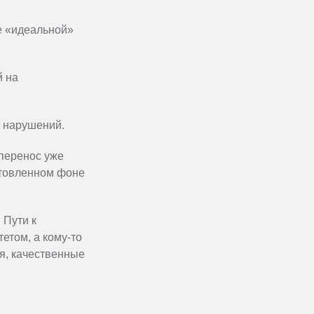
е «идеальной»
й на
х нарушений.
 перенос уже
отовленном фоне
 Пути к
етом, а кому-то
я, качественные