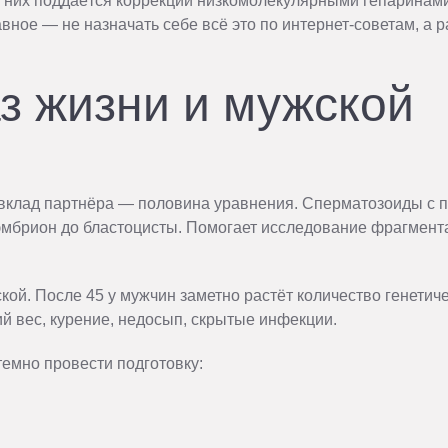
 них поддаётся коррекции низкомолекулярными гепаринами
ое — не назначать себе всё это по интернет-советам, а р
з жизни и мужской
 вклад партнёра — половина уравнения. Сперматозоиды с
 эмбрион до бластоцисты. Помогает исследование фрагмент
жской. После 45 у мужчин заметно растёт количество генетич
й вес, курение, недосып, скрытые инфекции.
емно провести подготовку: