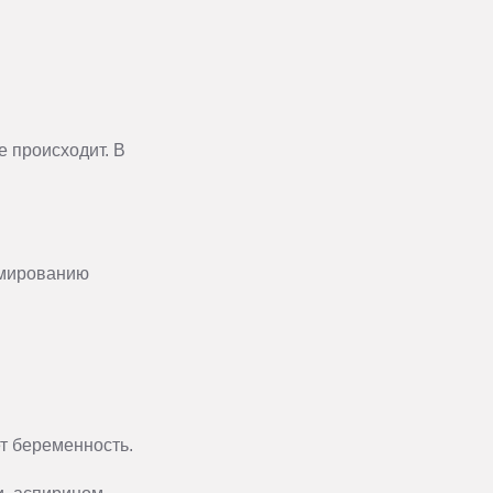
е происходит. В
рмированию
т беременность.