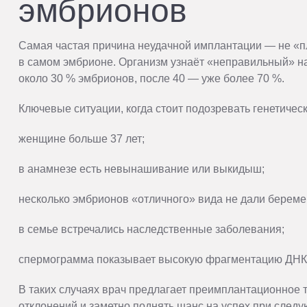
эмбрионов
Самая частая причина неудачной имплантации — не «п
в самом эмбрионе. Организм узнаёт «неправильный» на
около 30 % эмбрионов, после 40 — уже более 70 %.
Ключевые ситуации, когда стоит подозревать генетичес
женщине больше 37 лет;
в анамнезе есть невынашивание или выкидыш;
несколько эмбрионов «отличного» вида не дали береме
в семье встречались наследственные заболевания;
спермограмма показывает высокую фрагментацию ДНК
В таких случаях врач предлагает преимплантационное 
отклонений и заметно поднять шанс на успех при след