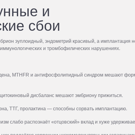
унные и
ские сбои
эмбрион эуплоидный, эндометрий красивый, а имплантация н
 в иммунологических и тромбофилических нарушениях.
ейдена, MTHFR и антифосфолипидный синдром мешают фо
цитокиновый дисбаланс мешают эмбриону прижиться.
на, ТТГ, пролактина — способны сорвать имплантацию.
зм слабо распознаёт «отцовский» вклад и хуже удерживае