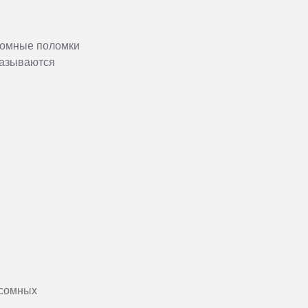
осомные поломки
казываются
осомных