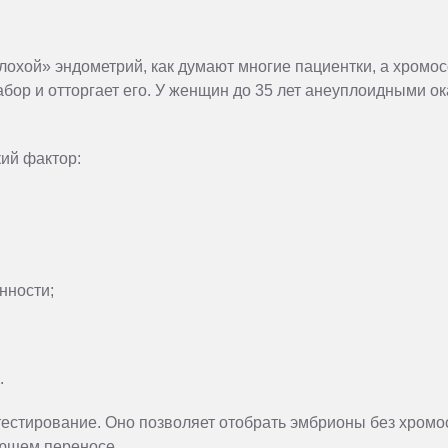
лохой» эндометрий, как думают многие пациентки, а хром
бор и отторгает его. У женщин до 35 лет анеуплоидными о
кий фактор:
нности;
.
тестирование. Оно позволяет отобрать эмбрионы без хром
ующем переносе.