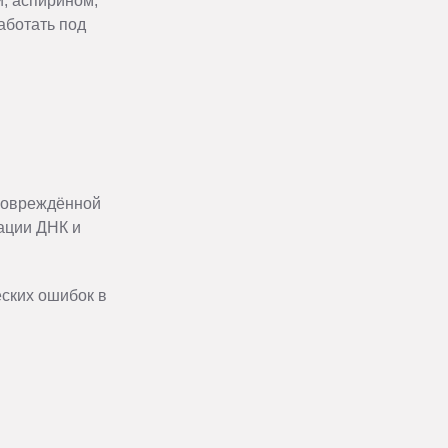
, аспирином,
аботать под
 повреждённой
ации ДНК и
еских ошибок в