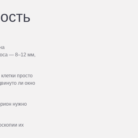
ость
на
носа — 8–12 мм,
 клетки просто
винуто ли окно
брион нужно
оскопии их