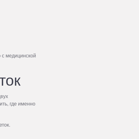
о с медицинской
ток
двух
ть, где именно
еток.